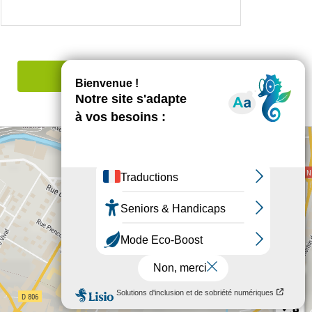
Signaler une erreur
+
−