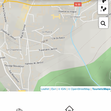
Leaflet
|
Esri
|
© IGN
|
© OpenStreetMap
|
TouristicMaps