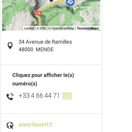
34 Avenue de Ramilles
48000
MENDE
Cliquez pour afficher le(s)
numéro(s)
+33 4 66 44 71
▒▒
www.feuvert.fr