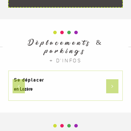
Déplacements &
parkings
+ D'INFOS
Se déplacer
en Lozère
e