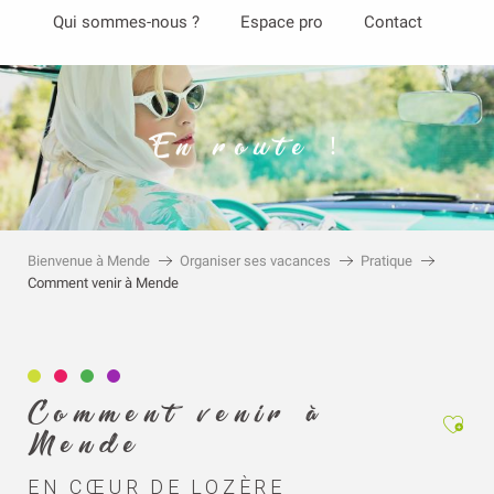
Aller
Qui sommes-nous ?
Espace pro
Contact
au
contenu
principal
En route !
Bienvenue à Mende
Organiser ses vacances
Pratique
Comment venir à Mende
Comment venir à
Ajout
Mende
EN CŒUR DE LOZÈRE