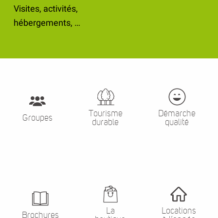
Visites, activités,
hébergements, …
Tourisme
Démarche
Groupes
durable
qualité
La
Locations
Brochures