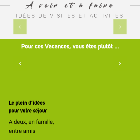
A voir et à faire
IDÉES DE VISITES ET ACTIVITÉS
Contes & légendes du Gévaudan
7
Pour ces Vacances, vous êtes plutôt ...
En duo
Le plein d’idées
pour votre séjour
A deux, en famille,
entre amis