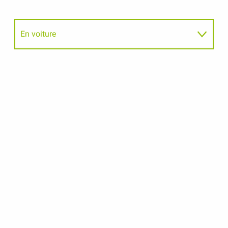
En voiture
En train
En autobus
En Camping-car
En avion
Le Covoiturage