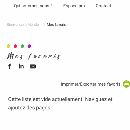
Aller
Qui sommes-nous ?
Espace pro
Contact
au
contenu
Bienvenue à Mende
Mes favoris
principal
Mes favoris
Imprimer/Exporter mes favoris
Cette liste est vide actuellement. Naviguez et
ajoutez des pages !