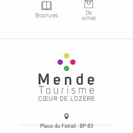
De
Brochures
winkel
Place du Foirail - BP 83