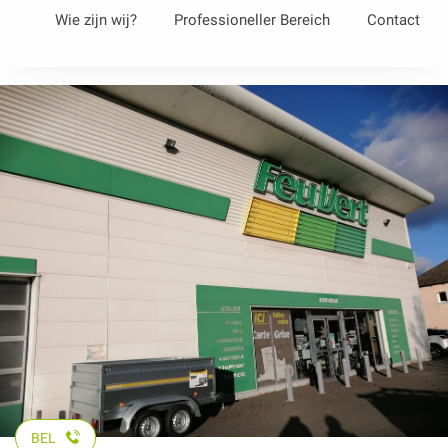
Aller
Wie zijn wij?
Professioneller Bereich
Contact
au
contenu
principal
BEL