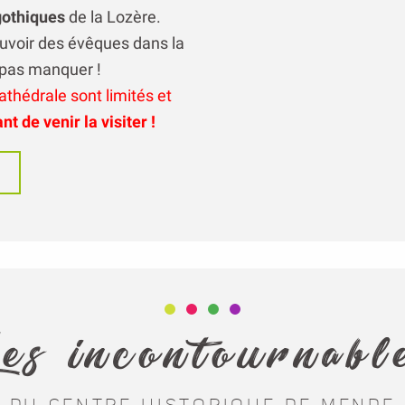
gothiques
de la Lozère.
uvoir des évêques dans la
e pas manquer !
athédrale sont limités et
t de venir la visiter !
e
es incontournabl