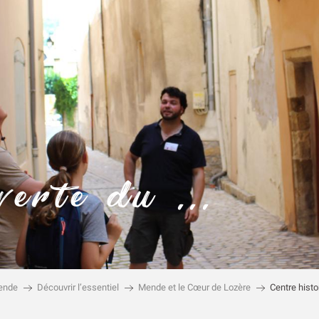
erte du ...
ende
Découvrir l’essentiel
Mende et le Cœur de Lozère
Centre hist