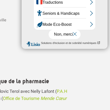
ille
Patrimoine de portes
ique de la pharmacie
vic Terol avec Nelly Lafont (
P.A.H
 (
Office de Tourisme
Mende Cœur