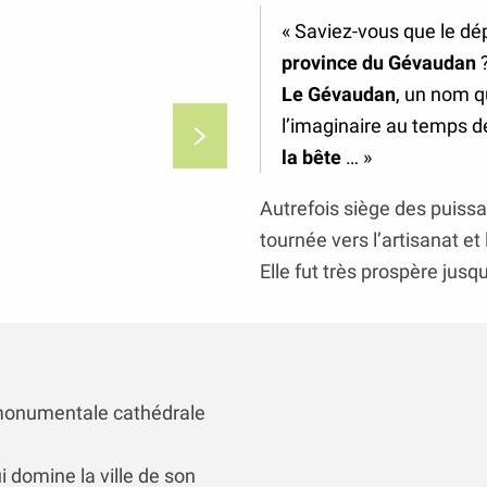
« Saviez-vous que le d
province du Gévaudan
Le Gévaudan
, un nom qu
l’imaginaire au temps 
la bête
… »
Autrefois siège des puiss
tournée vers l’artisanat e
Elle fut très prospère jusq
a monumentale cathédrale
 domine la ville de son