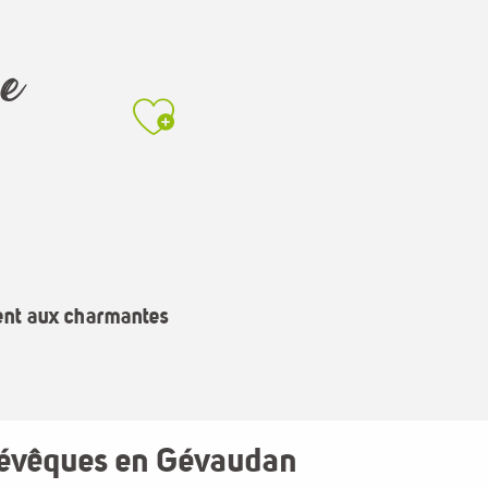
de
Ajouter aux favo
dent aux charmantes
 évêques en Gévaudan