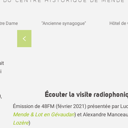
DU CENTRE HISTORIQUE DE MENDE
tre Dame
"Ancienne synagogue"
Hôtel de v
it
i
Écouter la visite radiophon
,
Émission de 48FM (février 2021) présentée par Ludo
Mende & Lot en Gévaudan
) et Alexandre Manceau
Lozère
)