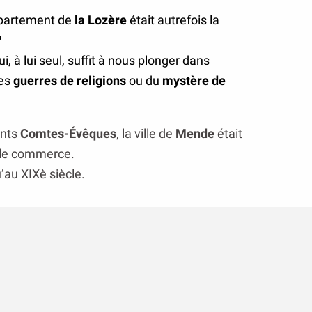
épartement de
la Lozère
était autrefois la
?
i, à lui seul, suffit à nous plonger dans
des
guerres de religions
ou du
mystère de
ants
Comtes-Évêques
, la ville de
Mende
était
t le commerce.
u’au XIXè siècle.