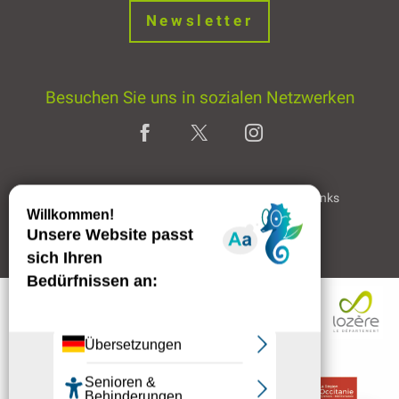
Newsletter
Besuchen Sie uns in sozialen Netzwerken
Home page
Rechtliche Hinweise
Partner & Links
Professioneller Bereich
Beschreibung