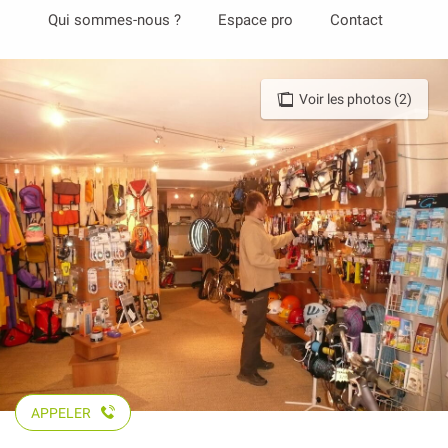
Aller
Qui sommes-nous ?
Espace pro
Contact
au
contenu
principal
Voir les photos (2)
APPELER