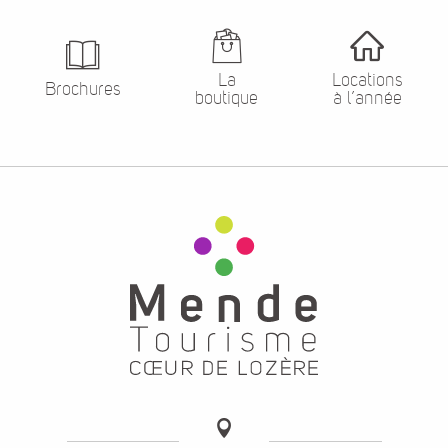
La
Locations
Brochures
boutique
à l’année