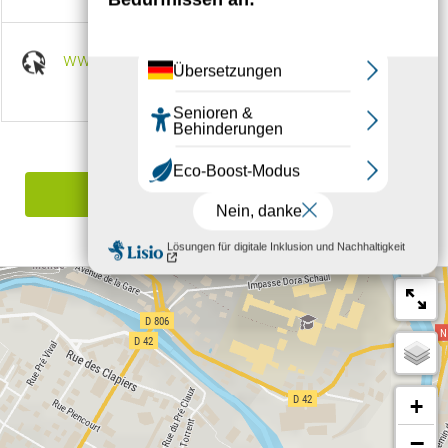
www.cevennes-evasion-boutique.com
Einen Irrtum angeben
+
−