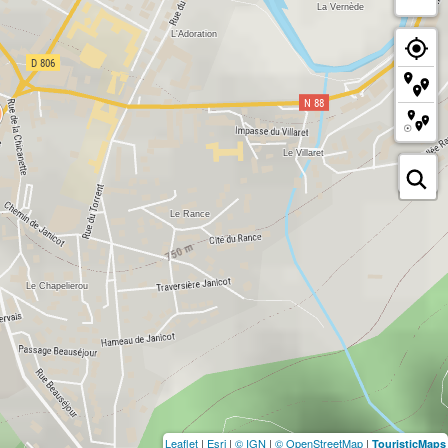
Leaflet
|
Esri
|
© IGN
|
© OpenStreetMap
|
TouristicMaps