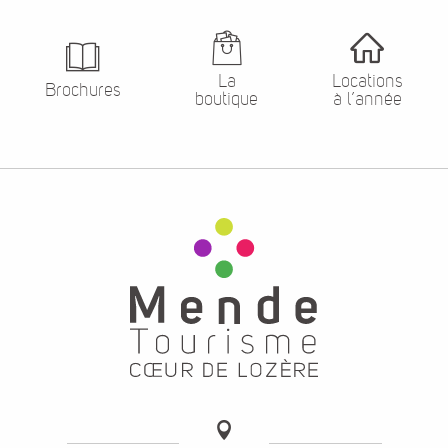
La
Locations
Brochures
boutique
à l’année