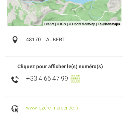
48170
LAUBERT
Cliquez pour afficher le(s) numéro(s)
+33 4 66 47 99
▒▒
www.lozere-margeride.fr