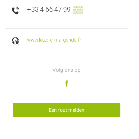
+33 4 66 47 99
▒▒
www.lozere-margeride.fr
Volg ons op
Een fout melden