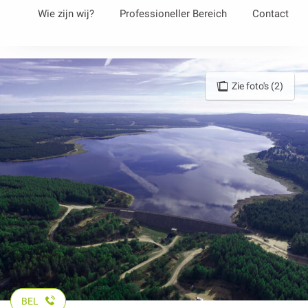
Aller
Wie zijn wij?
Professioneller Bereich
Contact
au
contenu
principal
Zie foto's (2)
BEL