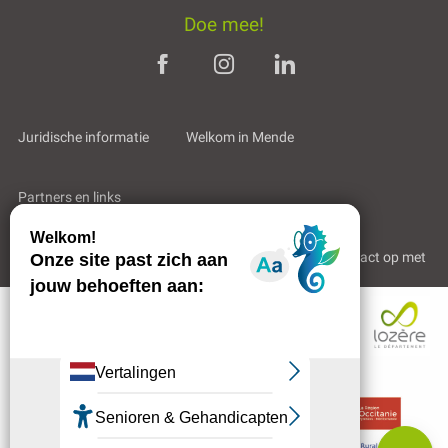
Doe mee!
Juridische informatie
Welkom in Mende
Partners en links
Professioneel gebied
Wie zijn wij?
Neem contact op met
Diensten
Tarieven
Contacteren
per e-mail
Beoordelingen