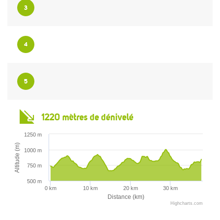
3
4
5
1220 mètres de dénivelé
1250 m
Altitude (m)
1000 m
750 m
500 m
0 km
10 km
20 km
30 km
Distance (km)
Highcharts.com