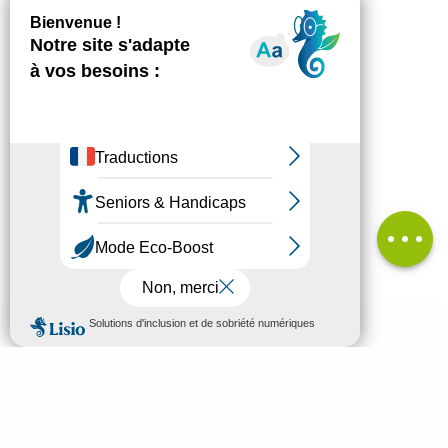
Description
Télécharger
Points
d'intérêt
Dénivelé
Avis
MENU
FR
Bienvenue à Mende
Recherc
Découvrir