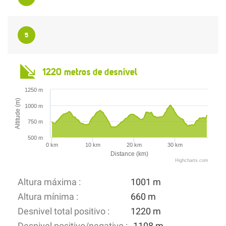
5
1220 metros de desnivel
1250 m
Altitude (m)
1000 m
750 m
500 m
0 km
10 km
20 km
30 km
Distance (km)
Highcharts.com
Altura máxima :
1001 m
Altura mínima :
660 m
Desnivel total positivo :
1220 m
Desnivel positivo/negativo :
-1108 m