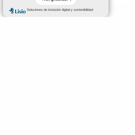
MENÚ
ES
Bienvenidos a Mende
Buscar
Descubrir
Ver y hacer
Dormir y comer
Tu estancia