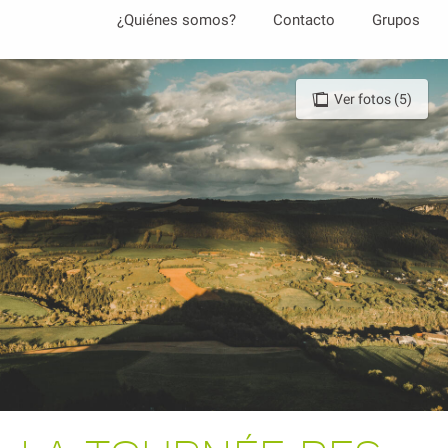
Aller
¿Quiénes somos?
Contacto
Grupos
au
contenu
principal
Ver fotos (5)