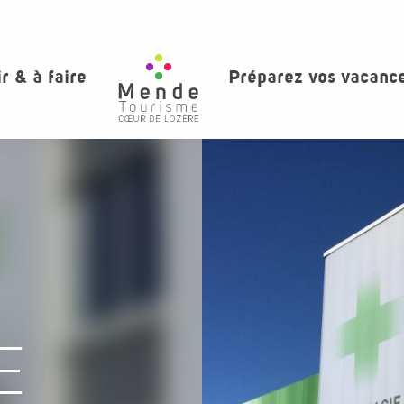
ir & à faire
Préparez vos vacanc
E