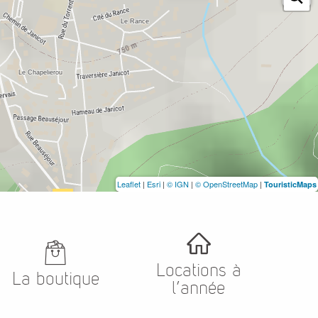
Leaflet
|
Esri
|
© IGN
|
© OpenStreetMap
|
TouristicMaps
Locations à
La boutique
l’année