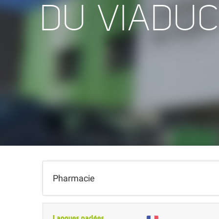
DU VIADUC
Pharmacie
Langues parlées