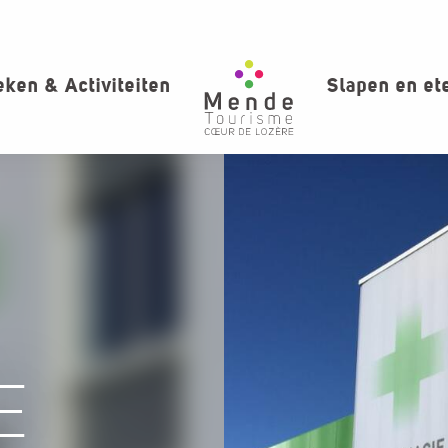
ken & Activiteiten
Slapen en et
E