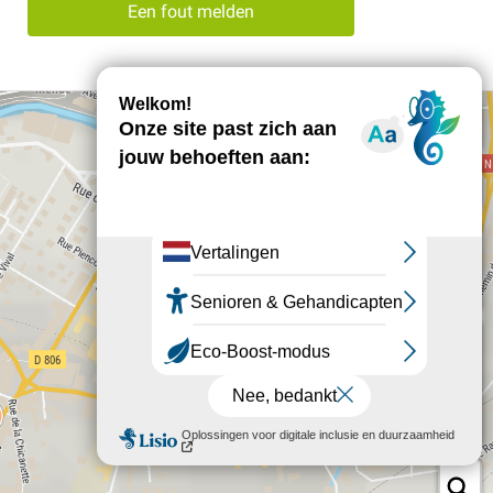
Een fout melden
+
−