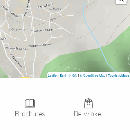
Leaflet
|
Esri
|
© IGN
|
© OpenStreetMap
|
TouristicMaps
Brochures
De winkel