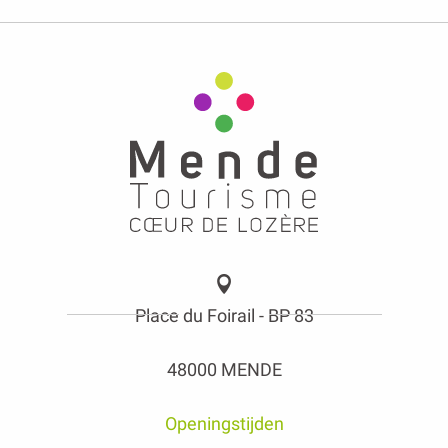
Place du Foirail - BP 83
48000 MENDE
Openingstijden