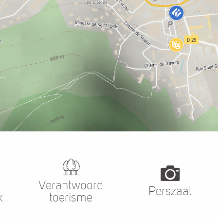
Verantwoord
Perszaal
k
toerisme