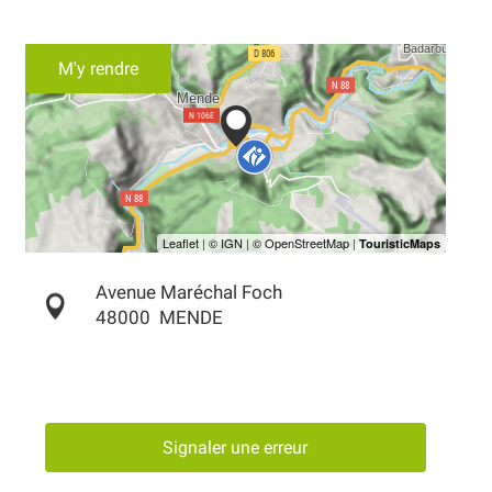
M'y rendre
Avenue Maréchal Foch
48000
MENDE
Signaler une erreur