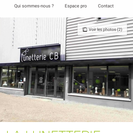
Aller
Qui sommes-nous ?
Espace pro
Contact
au
contenu
principal
Voir les photos (2)