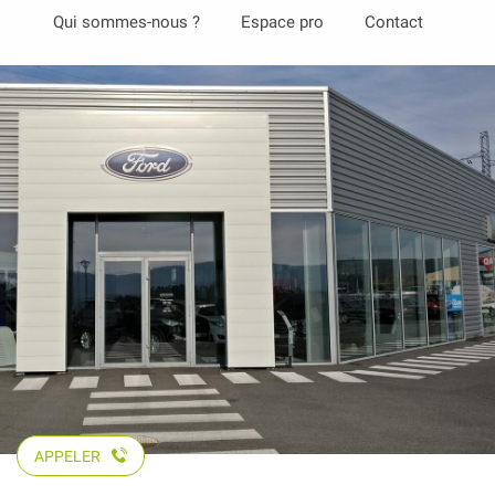
Aller
Qui sommes-nous ?
Espace pro
Contact
au
contenu
principal
APPELER