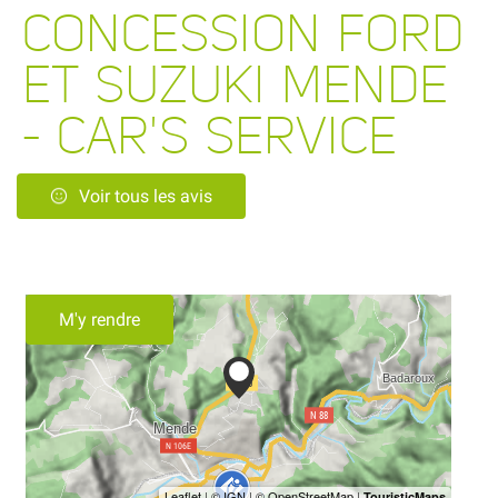
CONCESSION FORD
ET SUZUKI MENDE
- CAR'S SERVICE
Voir tous les avis
M'y rendre