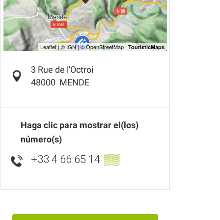
3 Rue de l'Octroi
48000
MENDE
Haga clic para mostrar el(los)
número(s)
+33 4 66 65 14
▒▒