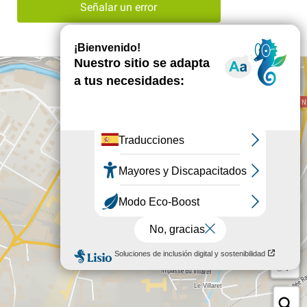
Señalar un error
+
−