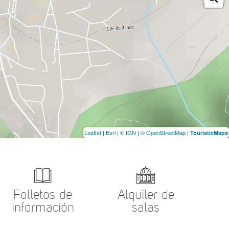
Leaflet
|
Esri
|
© IGN
|
© OpenStreetMap
|
TouristicMaps
Folletos de
Alquiler de
información
salas