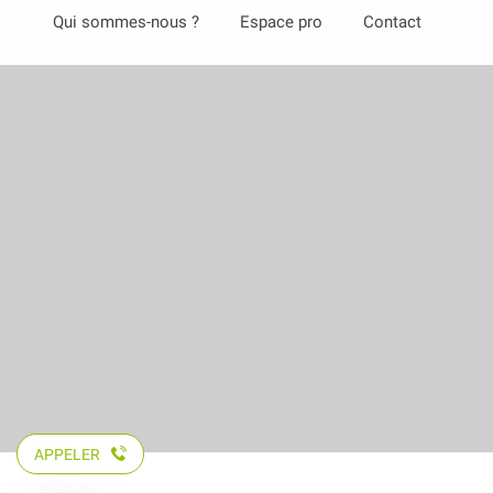
Aller
Qui sommes-nous ?
Espace pro
Contact
au
contenu
principal
APPELER