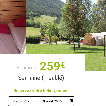
259
€
À partir de :
Semaine (meublé)
Réservez votre hébergement
8 août 2026
9 août 2026