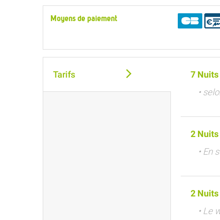
Moyens de paiement
Tarifs
7 Nuits
• sel
2 Nuits
• En 
2 Nuits
• Le 