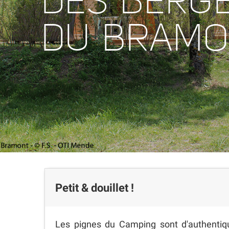
DES BERG
DU BRAMO
Petit & douillet !
Les pignes du Camping sont d'authentiqu