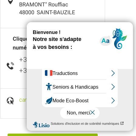
BRAMONT" Rouffiac
48000
SAINT-BAUZILE
Cliquez pour afficher le(s)
numéro(s)
+33 4 66 94 21
▒▒
+33 4 66 47 05
▒▒
campinglesbergesdubramont.jimdo.com