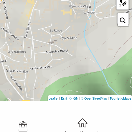
Leaflet
|
Esri
|
© IGN
|
© OpenStreetMap
|
TouristicMaps