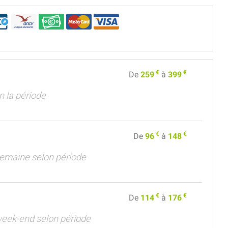
€
€
De
259
à
399
on la période
€
€
De
96
à
148
semaine selon période
€
€
De
114
à
176
week-end selon période