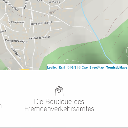
Leaflet
|
Esri
|
© IGN
|
© OpenStreetMap
|
TouristicMaps
Die Boutique des
n
Fremdenverkehrsamtes