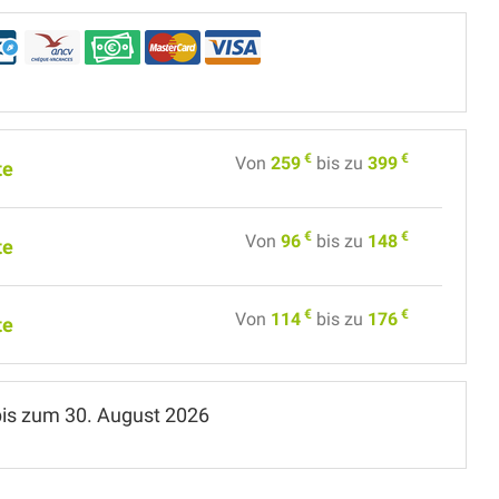
€
€
Von
259
bis zu
399
te
€
€
Von
96
bis zu
148
te
€
€
Von
114
bis zu
176
te
bis zum
30. August 2026