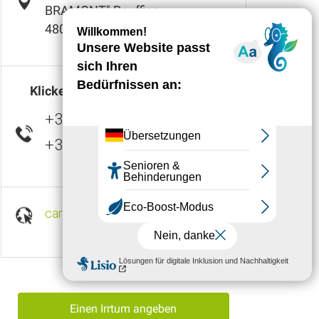
BRAMONT" Rouffiac
48000
SAINT-BAUZILE
Klicken Sie hier, um die Nummer
+33 4 66 94 21
▒▒
+33 4 66 47 05
▒▒
campinglesbergesdubramont.jimdo.com
Einen Irrtum angeben