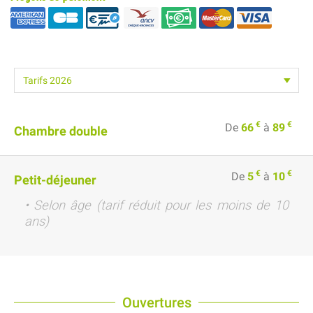
€
€
De
66
à
89
Chambre double
€
€
De
5
à
10
Petit-déjeuner
• Selon âge (tarif réduit pour les moins de 10
ans)
Ouvertures