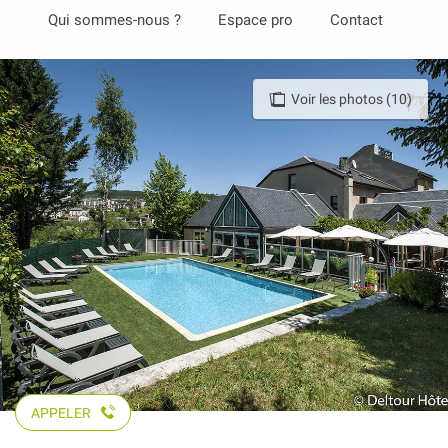
Aller
Qui sommes-nous ?
Espace pro
Contact
au
contenu
principal
Voir les photos (10)
APPELER