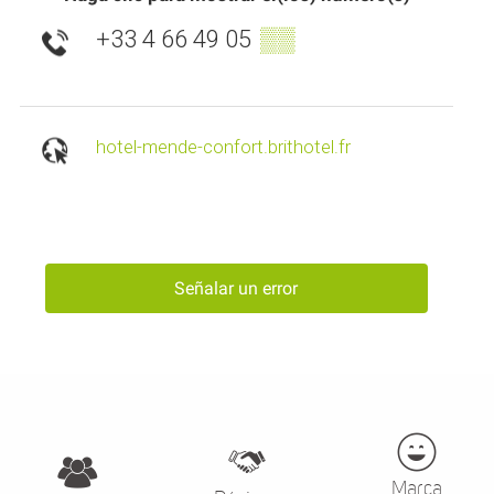
+33 4 66 49 05
▒▒
hotel-mende-confort.brithotel.fr
Señalar un error
Marca