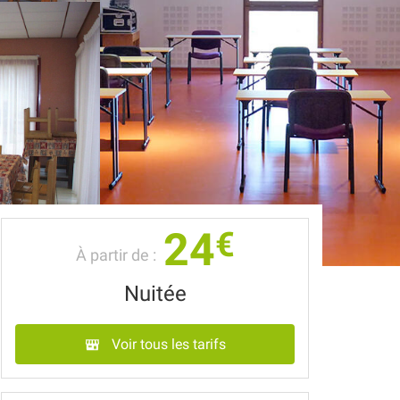
24
€
À partir de :
Nuitée
Voir tous les tarifs