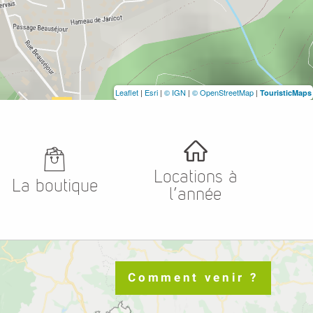
Leaflet
|
Esri
|
© IGN
|
© OpenStreetMap
|
TouristicMaps
Locations à
La boutique
l’année
Comment venir ?