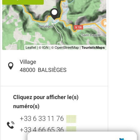
Village
48000
BALSIÈGES
Cliquez pour afficher le(s)
numéro(s)
+33 6 33 11 76
▒▒
+33 4 66 65 36
▒▒