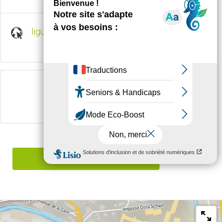
ligue48.fr
Suivez-nous sur
Signaler une erreur