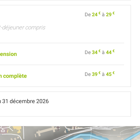
€
€
De
24
à
29
it-déjeuner compris
€
€
De
34
à
44
ension
€
€
De
39
à
45
n complète
u
31 décembre 2026