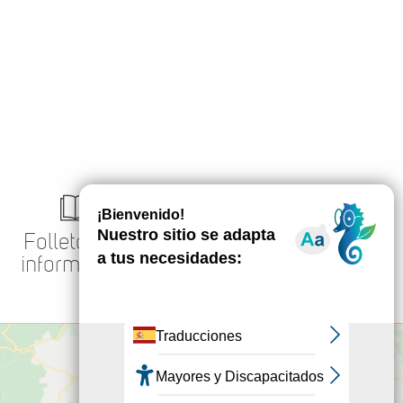
Folletos de
Alquiler de
información
salas
¿Cómo llegar?