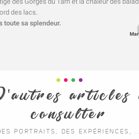
tige des Gorges du Tarn et la chaleur des bala
ord des lacs.
s toute sa splendeur.
Mar
'autres articles
consulter
DES PORTRAITS, DES EXPÉRIENCES, ..