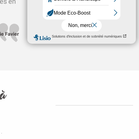
des en
Gîte des
Falaises
ie Favier
 à
.