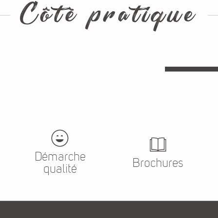
Côté pratique
Où dormir ?
Restaurants
En s
Démarche
Brochures
qualité