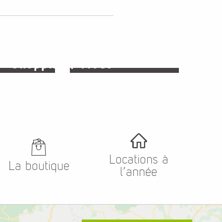
Mende et le
Shopping / Mode
oirée
Cœur de
Lozère
Locations à
La boutique
l’année