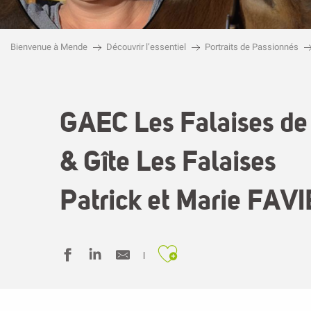
Bienvenue à Mende
Découvrir l’essentiel
Portraits de Passionnés
GAEC Les Falaises de
& Gîte Les Falaises
Patrick et Marie FAV
Ajouter aux fa