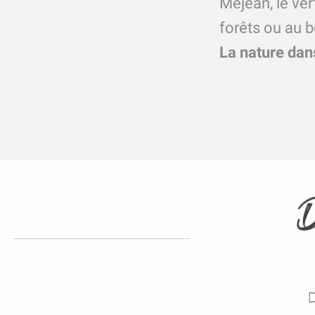
Méjean, le ver
forêts ou au b
La nature dan
D
Blog des vadrouilleurs