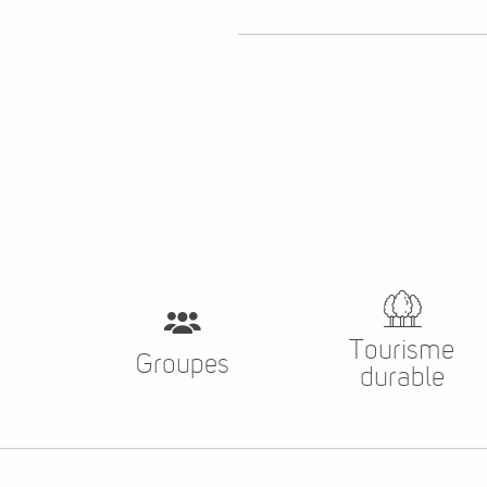
Pratique
Se déplacer
Le coin des
gourmands
Tourisme
Groupes
durable