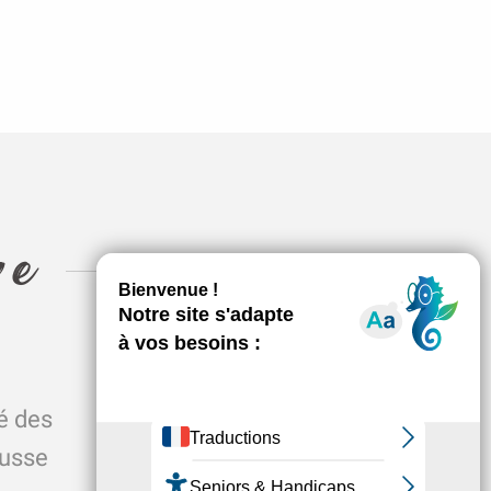
re
En savoir plus sur Marie
et Patrick
té des
leurs activités et leurs
ausse
productions