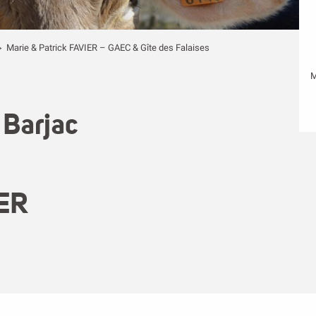
Marie & Patrick FAVIER – GAEC & Gîte des Falaises
M
 Barjac
IER
voris