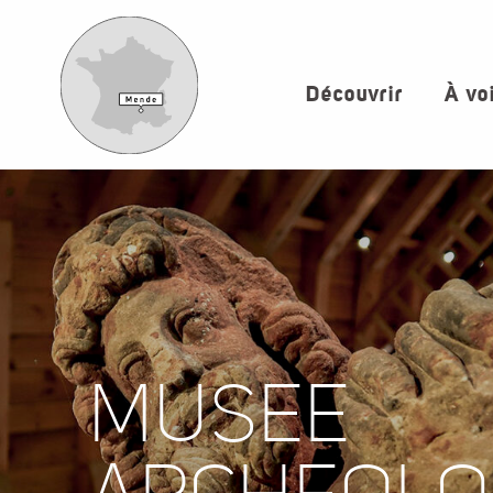
Aller
au
contenu
Découvrir
À vo
principal
MUSEE