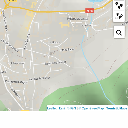
Leaflet
|
Esri
|
© IGN
|
© OpenStreetMap
|
TouristicMaps