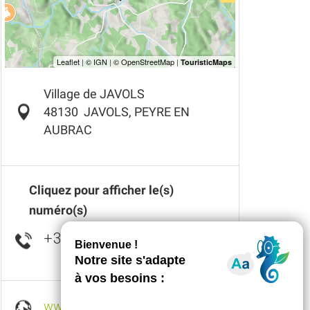
Village de JAVOLS
48130
JAVOLS, PEYRE EN
AUBRAC
Cliquez pour afficher le(s)
numéro(s)
+33 4 66 42 87
▒▒
www.archeologie-javols.org