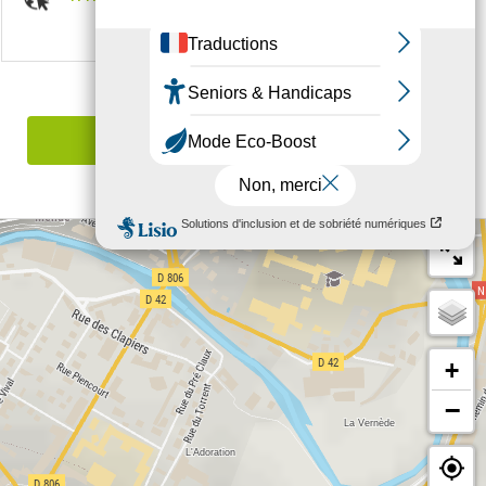
Signaler une erreur
+
−