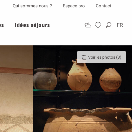
Qui sommes-nous ?
Espace pro
Contact
es
Idées séjours
FR
Recherch
Voir les photos (3)