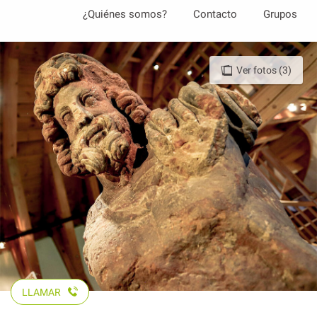
Aller
¿Quiénes somos?
Contacto
Grupos
au
contenu
principal
Ver fotos (3)
LLAMAR