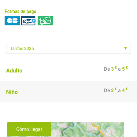
Formas de pago
€
€
De
3
a
5
Adulto
€
€
De
2
a
4
Niño
Cómo llegar