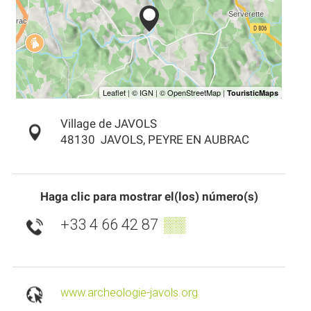
Village de JAVOLS
48130
JAVOLS, PEYRE EN AUBRAC
Haga clic para mostrar el(los) número(s)
+33 4 66 42 87
▒▒
www.archeologie-javols.org