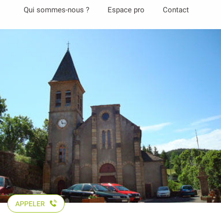
Aller
Qui sommes-nous ?
Espace pro
Contact
au
contenu
principal
APPELER