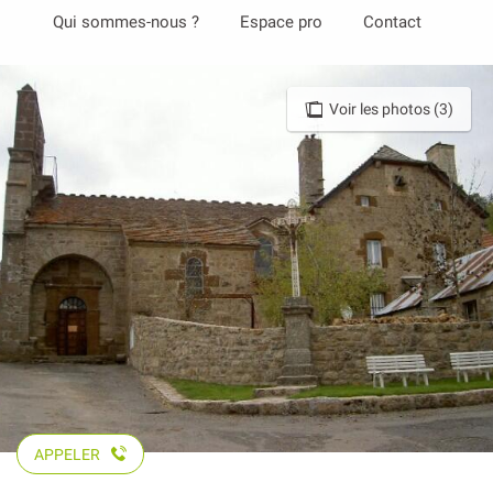
Aller
Qui sommes-nous ?
Espace pro
Contact
au
contenu
principal
Voir les photos (3)
APPELER