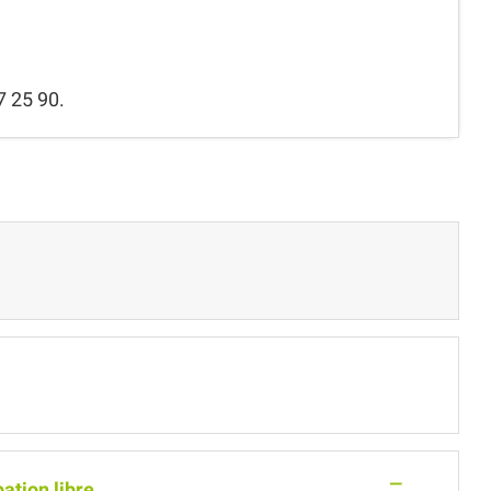
7 25 90.
—
pation libre