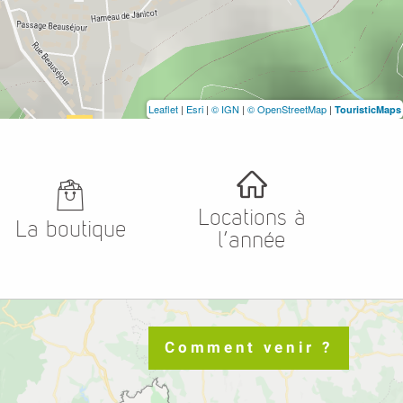
Leaflet
|
Esri
|
© IGN
|
© OpenStreetMap
|
TouristicMaps
Locations à
La boutique
l’année
Comment venir ?