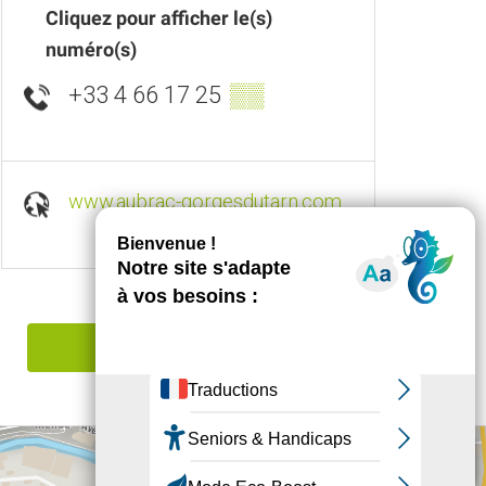
Cliquez pour afficher le(s)
numéro(s)
+33 4 66 17 25
▒▒
www.aubrac-gorgesdutarn.com
Signaler une erreur