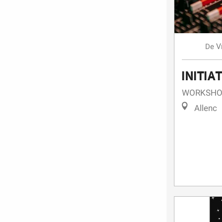
V
De
INITIA
WORKSHOP
Allenc