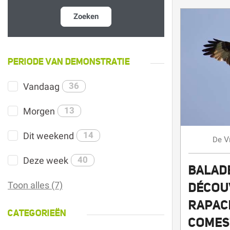
Zoeken
PERIODE VAN DEMONSTRATIE
Vandaag
36
Morgen
13
Dit weekend
14
V
De
Deze week
40
BALADE
Toon alles (7)
DÉCOU
RAPAC
CATEGORIEËN
COMES