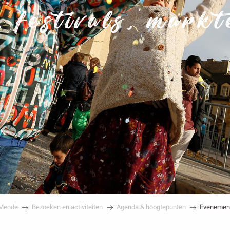
 festivals, markt
 Mende
Bezoeken en activiteiten
Agenda & hoogtepunten
Evenemen