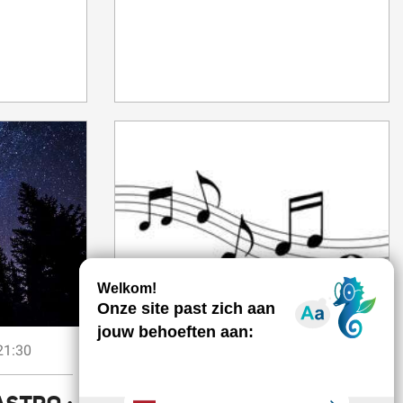
7
21:30
Vrijdag
Aug
in 20:00
De