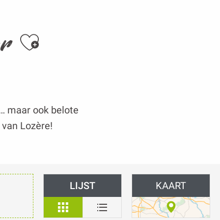
Ajouter aux favoris
er
a… maar ook belote
t van Lozère!
LIJST
KAART