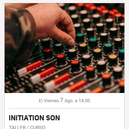
7
Viernes
Ago.
a 14:00
El
INITIATION SON
TALLER / CURSO
Allenc