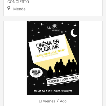
7
Viernes
Ago.
El
CINÉ EN PLEIN AIR : "LOZÈRE,