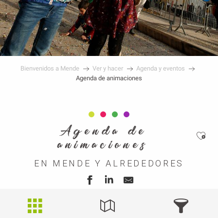
Bienvenidos a Mende
Ver y hacer
Agenda y eventos
Agenda de animaciones
Agenda de
Ajou
animaciones
EN MENDE Y ALREDEDORES
Lista
Mapa
Filtrar