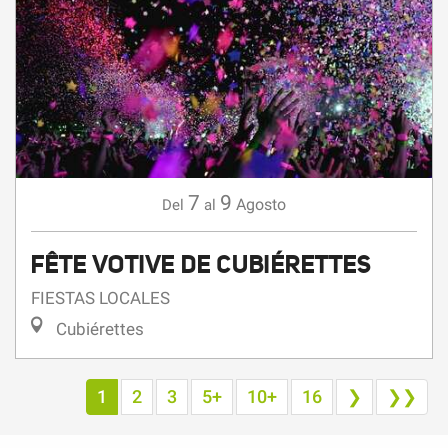
7
9
Agosto
Del
al
FÊTE VOTIVE DE CUBIÉRETTES
FIESTAS LOCALES
Cubiérettes
1
2
3
5+
10+
16
❯
❯❯