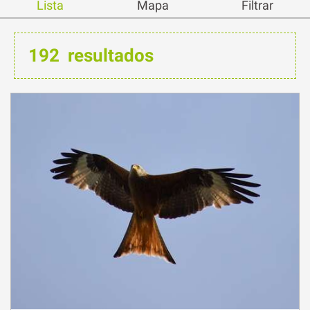
192
resultados
7
Viernes
Ago.
a 17:00
El