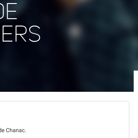
DE
SERS
 de Chanac.