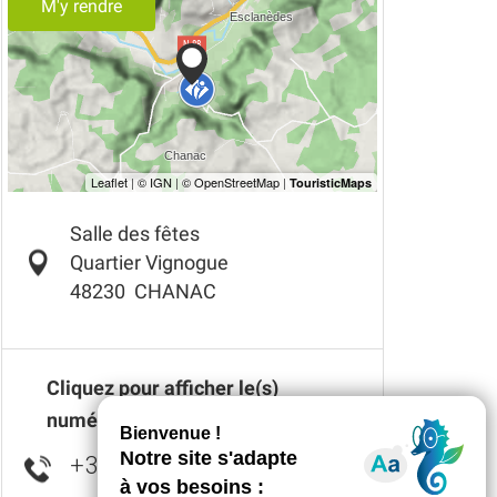
M'y rendre
Salle des fêtes
Quartier Vignogue
48230
CHANAC
Cliquez pour afficher le(s)
numéro(s)
+33 6 79 45 70
▒▒