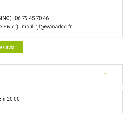
ING) : 06 79 45 70 46
 Rivier) :
moulinjf@wanadoo.fr
les avis
—
6
à 20:00