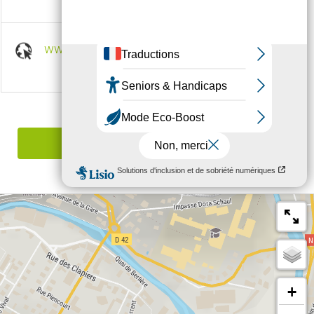
www.bandsintown.com
Signaler une erreur
+