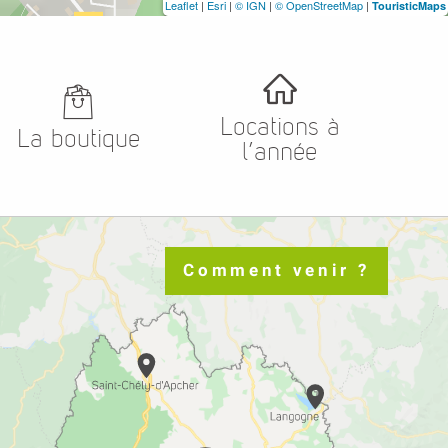
Leaflet
|
Esri
|
© IGN
|
© OpenStreetMap
|
TouristicMaps
Locations à
La boutique
l’année
Comment venir ?