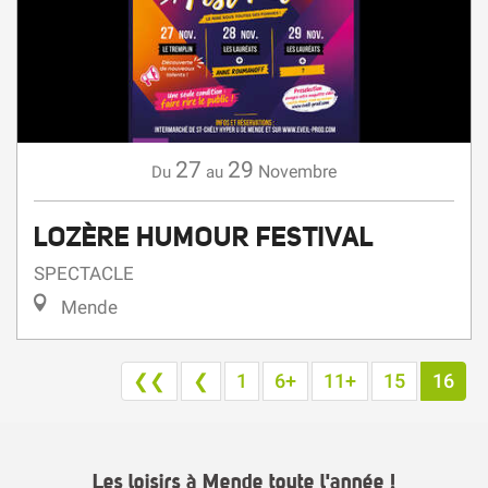
27
29
Novembre
Du
au
LOZÈRE HUMOUR FESTIVAL
SPECTACLE
Mende
❮❮
❮
1
6+
11+
15
16
Les loisirs à Mende toute l'année !