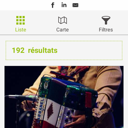
Liste
Carte
Filtres
192
résultats