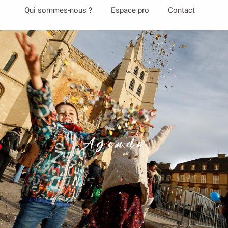
Aller
Qui sommes-nous ?
Espace pro
Contact
au
contenu
principal
Agenda