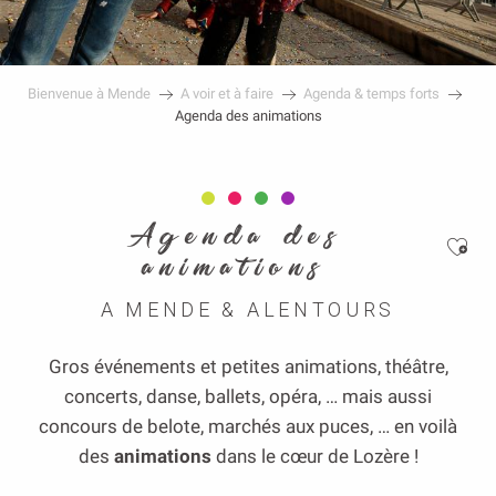
Bienvenue à Mende
A voir et à faire
Agenda & temps forts
Agenda des animations
Agenda des
Ajou
animations
A MENDE & ALENTOURS
Gros événements et petites animations, théâtre,
concerts, danse, ballets, opéra, … mais aussi
concours de belote, marchés aux puces, … en voilà
des
animations
dans le cœur de Lozère !