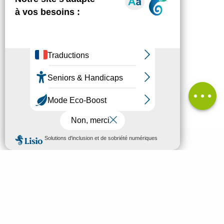
Description
Télécharger
Dénivelé
Avis
MENU
FR
Bienvenue à Mende
Recherc
Découvrir
À voir & à faire