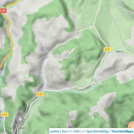
Leaflet
|
Esri
|
© IGN
|
© OpenStreetMap
|
TouristicMaps