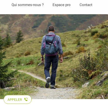
Aller
Qui sommes-nous ?
Espace pro
Contact
au
contenu
principal
APPELER