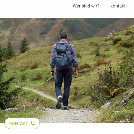
Aller
Wer sind wir?
kontakt
au
contenu
principal
KONTAKT