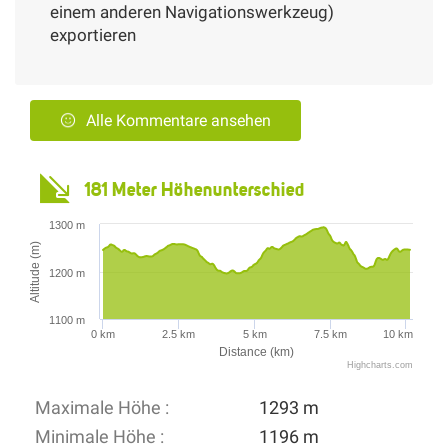
einem anderen Navigationswerkzeug)
exportieren
Alle Kommentare ansehen
181 Meter Höhenunterschied
1300 m
Altitude (m)
1200 m
1100 m
0 km
2.5 km
5 km
7.5 km
10 km
Distance (km)
Highcharts.com
Maximale Höhe :
1293 m
Minimale Höhe :
1196 m