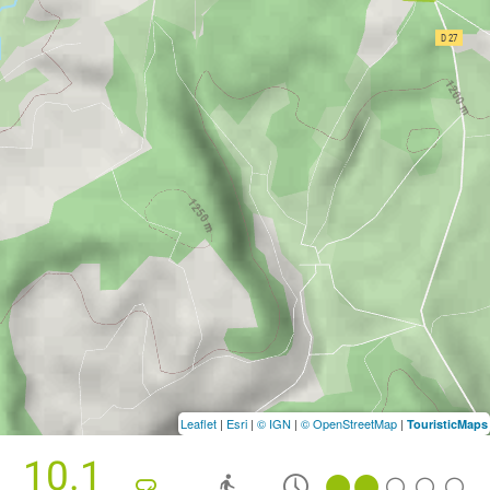
Leaflet
|
Esri
|
© IGN
|
© OpenStreetMap
|
TouristicMaps
10.1