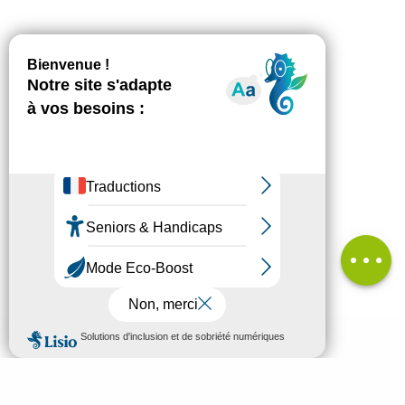
Description
Télécharger
Dénivelé
Prestations
Avis
MENU
FR
Bienvenue à Mende
Recherc