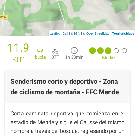
Leaflet
|
Esri
|
© IGN
|
© OpenStreetMap
|
TouristicMaps
11.9
km
bucle
BTT
1h 30min
Medio
Senderismo corto y deportivo - Zona
de ciclismo de montaña - FFC Mende
Corta caminata deportiva que comienza en el
estadio de Mende y sigue el Causse del mismo
nombre a través del bosque, regresando por un