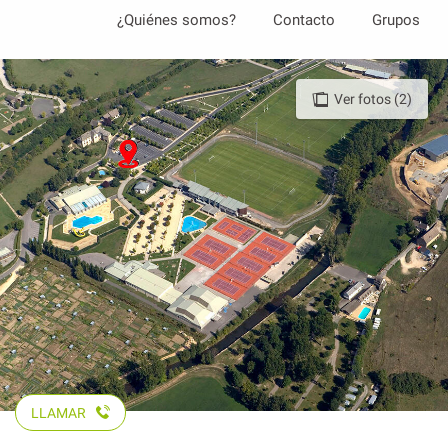
Aller
¿Quiénes somos?
Contacto
Grupos
au
contenu
principal
Ver fotos (2)
LLAMAR