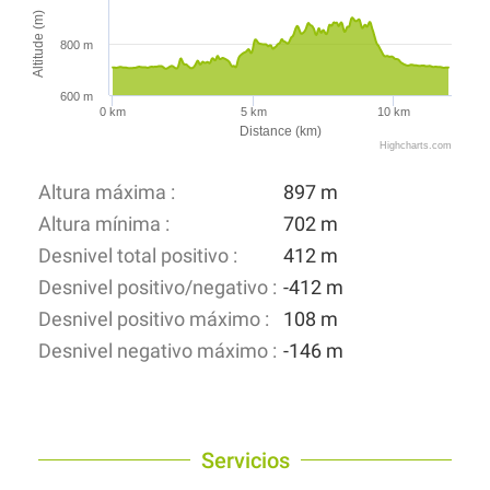
Altitude (m)
800 m
600 m
0 km
5 km
10 km
Distance (km)
Highcharts.com
Altura máxima :
897 m
Altura mínima :
702 m
Desnivel total positivo :
412 m
Desnivel positivo/negativo :
-412 m
Desnivel positivo máximo :
108 m
Desnivel negativo máximo :
-146 m
Servicios