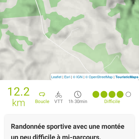
Leaflet
|
Esri
|
© IGN
|
© OpenStreetMap
|
TouristicMaps
12.2
km
Boucle
VTT
1h 30min
Difficile
Randonnée sportive avec une montée
un peu difficile à mi-parcours.