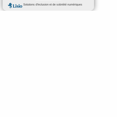
MENU
FR
Bienvenue à Mende
Recherc
Découvrir
À voir & à faire
Préparez vos vacances
Idées séjours