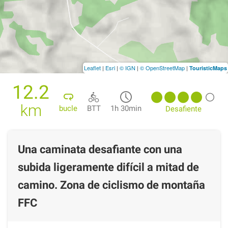
Leaflet
|
Esri
|
© IGN
|
© OpenStreetMap
|
TouristicMaps
12.2
km
bucle
BTT
1h 30min
Desafiente
Una caminata desafiante con una
subida ligeramente difícil a mitad de
camino. Zona de ciclismo de montaña
FFC