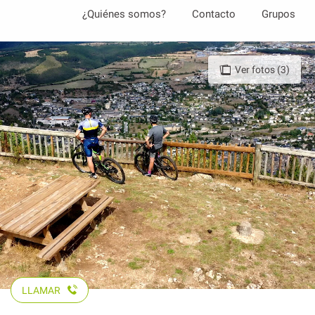
Aller
¿Quiénes somos?
Contacto
Grupos
au
contenu
principal
Ver fotos (3)
LLAMAR