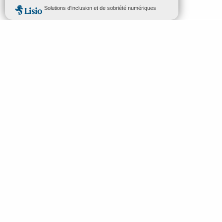
MENU
FR
Bienvenue à Mende
Recherc
Découvrir
À voir & à faire
Préparez vos vacances
Idées séjours