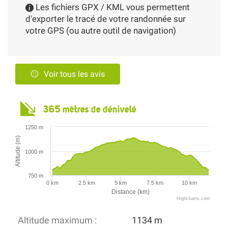
Les fichiers GPX / KML vous permettent
d'exporter le tracé de votre randonnée sur
votre GPS (ou autre outil de navigation)
Voir tous les avis
365 mètres de dénivelé
1250 m
Altitude (m)
1000 m
750 m
0 km
2.5 km
5 km
7.5 km
10 km
Distance (km)
Highcharts.com
Altitude maximum :
1134 m