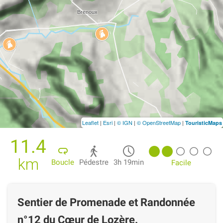
Leaflet
|
Esri
|
© IGN
|
© OpenStreetMap
|
TouristicMaps
11.4
km
Boucle
Pédestre
3h 19min
Facile
Sentier de Promenade et Randonnée
n°12 du Cœur de Lozère.