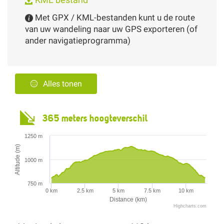
Met GPX / KML-bestanden kunt u de route
van uw wandeling naar uw GPS exporteren (of
ander navigatieprogramma)
Alles tonen
365 meters hoogteverschil
1250 m
Altitude (m)
1000 m
750 m
0 km
2.5 km
5 km
7.5 km
10 km
Distance (km)
Highcharts.com