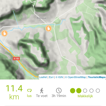
Leaflet
|
Esri
|
© IGN
|
© OpenStreetMap
|
TouristicMaps
11.4
km
lus
Te voet
3h 19min
Makkelijk