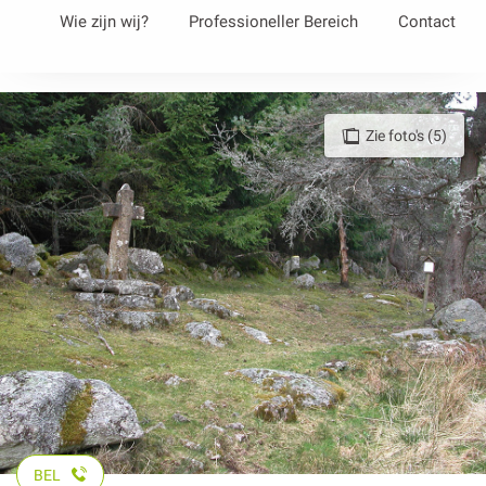
Aller
Wie zijn wij?
Professioneller Bereich
Contact
au
contenu
principal
Zie foto's (5)
BEL