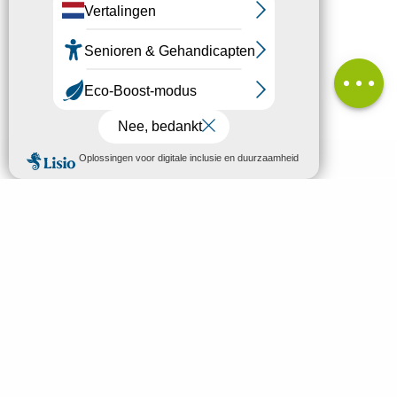
Hoogteverschil
Diensten
Beoordelingen
MENU
NL
Welkom in Mende
Zoek op
Ontdek
Bezoeken & Activiteiten
Slapen en eten
Uw verblijf