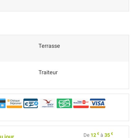
Terrasse
Traiteur
€
€
De
12
à
35
u jour