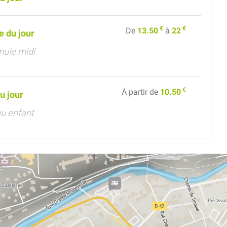
€
€
De
13.50
à
22
e du jour
mule midi
€
À partir de
10.50
u jour
u enfant