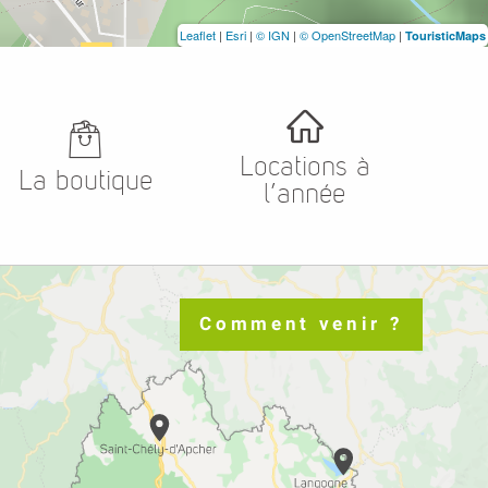
Leaflet
|
Esri
|
© IGN
|
© OpenStreetMap
|
TouristicMaps
Locations à
La boutique
l’année
Comment venir ?