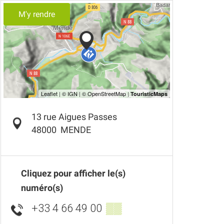
M'y rendre
13 rue Aigues Passes
48000
MENDE
Cliquez pour afficher le(s)
numéro(s)
+33 4 66 49 00
▒▒