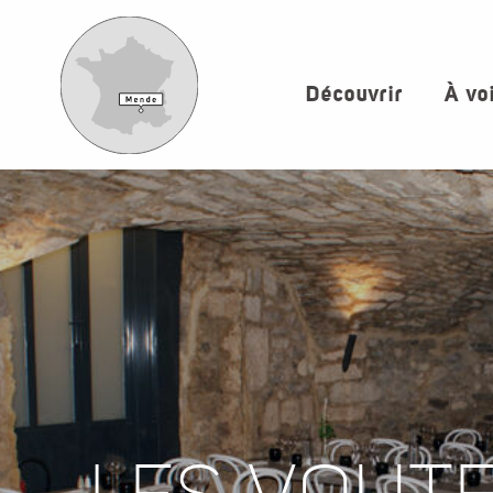
Aller
au
contenu
Découvrir
À vo
principal