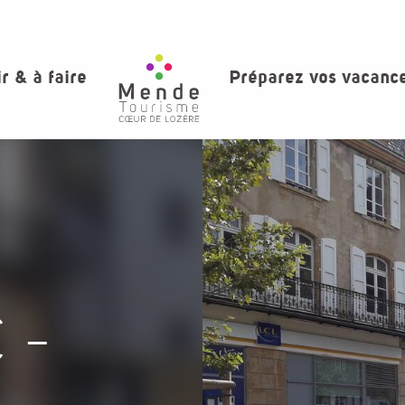
ir & à faire
Préparez vos vacanc
 -