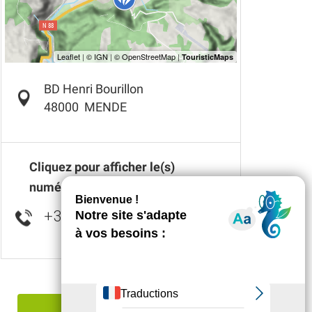
BD Henri Bourillon
48000
MENDE
Cliquez pour afficher le(s)
numéro(s)
+33 4 66 49 40
▒▒
Signaler une erreur