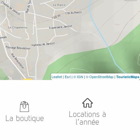
Leaflet
|
Esri
|
© IGN
|
© OpenStreetMap
|
TouristicMaps
Locations à
La boutique
l’année