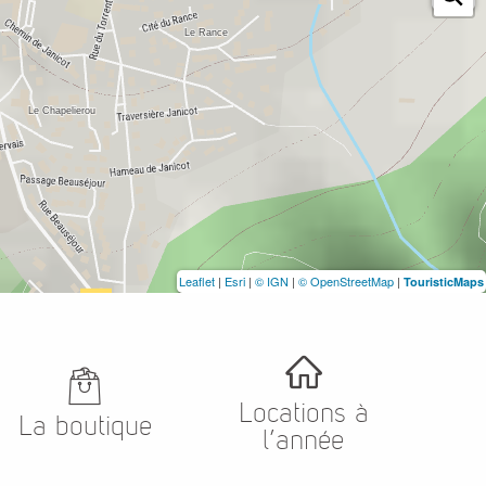
Leaflet
|
Esri
|
© IGN
|
© OpenStreetMap
|
TouristicMaps
Locations à
La boutique
l’année