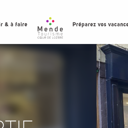
ir & à faire
Préparez vos vacanc