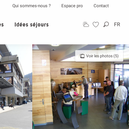
Qui sommes-nous ?
Espace pro
Contact
es
Idées séjours
FR
Recherch
Voir les photos (5)