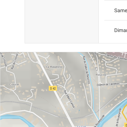
Same
Dima