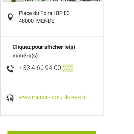
Place du Foirail BP 83
48000
MENDE
Cliquez pour afficher le(s)
numéro(s)
+33 4 66 94 00
▒▒
www.mende-coeur-lozere.fr