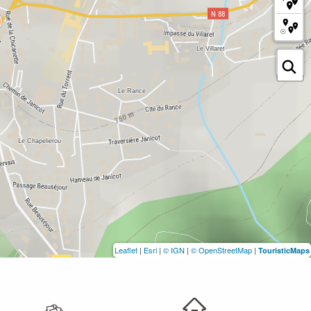
Leaflet
|
Esri
|
© IGN
|
© OpenStreetMap
|
TouristicMaps