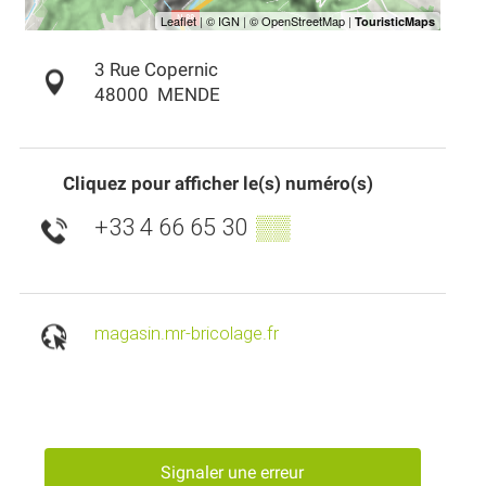
3 Rue Copernic
48000
MENDE
Cliquez pour afficher le(s) numéro(s)
+33 4 66 65 30
▒▒
magasin.mr-bricolage.fr
Signaler une erreur