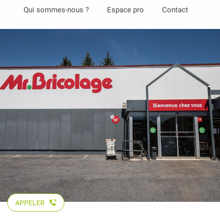
Aller
Qui sommes-nous ?
Espace pro
Contact
au
contenu
principal
APPELER