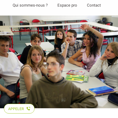
Aller
Qui sommes-nous ?
Espace pro
Contact
au
contenu
principal
APPELER