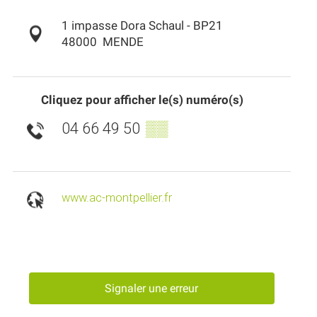
1 impasse Dora Schaul - BP21
48000
MENDE
Cliquez pour afficher le(s) numéro(s)
04 66 49 50
▒▒
www.ac-montpellier.fr
Signaler une erreur