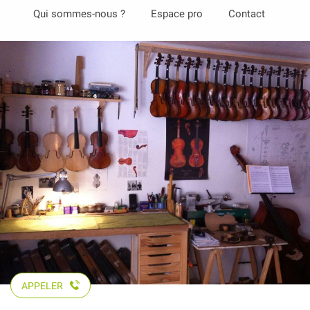
Aller
Qui sommes-nous ?
Espace pro
Contact
au
contenu
principal
APPELER