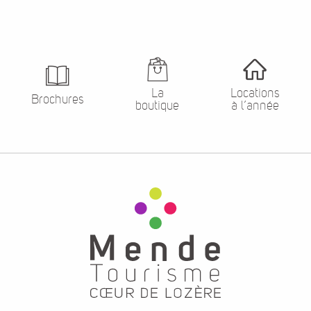
La
Locations
Brochures
boutique
à l’année